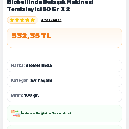
Biobellinda Bulaşık Makinesi
Temizleyici 50 Gr X 2
0 Yorumlar
532,35 TL
Marka:
BioBellinda
Kategori:
Ev Yaşam
Birim:
100 gr.
İade ve Değişim Garantisi