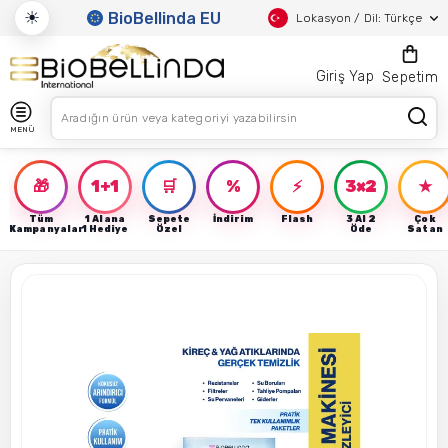
☀
BioBellinda EU
Lokasyon / Dil: Türkçe
Giriş Yap
Sepetim
MENÜ
🎁
1+1
🛒
%
⚡
3×2
★
Tüm
1 Alana
Sepete
İndirim
Flash
3 Al 2
Çok
Kampanyalar
1 Hediye
Özel
Öde
Satan