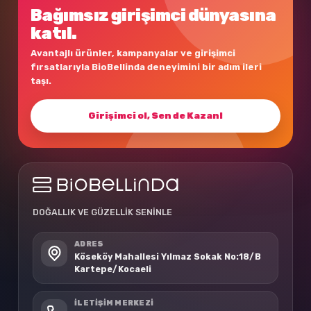
Bağımsız girişimci dünyasına
katıl.
Avantajlı ürünler, kampanyalar ve girişimci
fırsatlarıyla BioBellinda deneyimini bir adım ileri
taşı.
Girişimci ol, Sen de Kazan!
DOĞALLIK VE GÜZELLİK SENİNLE
ADRES
Köseköy Mahallesi Yılmaz Sokak No:18/B
Kartepe/Kocaeli
İLETIŞIM MERKEZI