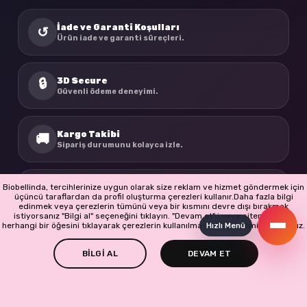
İade ve Garanti Koşulları
↺
Ürün iade ve garanti süreçleri.
3D Secure
🔒
Güvenli ödeme deneyimi.
Kargo Takibi
🚚
Sipariş durumunu kolayca izle.
BioBellinda
Biobellinda, tercihlerinize uygun olarak size reklam ve hizmet göndermek için
☘
üçüncü taraflardan da profil oluşturma çerezleri kullanır.Daha fazla bilgi
Doğadan ilham alan ürünler.
edinmek veya çerezlerin tümünü veya bir kısmını devre dışı bırakmak
istiyorsanız "Bilgi al" seçeneğini tıklayın. "Devam et" i veya sitenin başka
herhangi bir öğesini tıklayarak çerezlerin kullanılmasını kabul etmiş olursunuz.
Hızlı Menü
BİLGİ AL
DEVAM ET
-
+
Copyright © 2026 BioBellinda
SEPETE EKLE