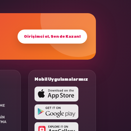
Girişimci ol, Sen de Kazan!
Mobil Uygulamalarımız
RME
ŞİN
YMA