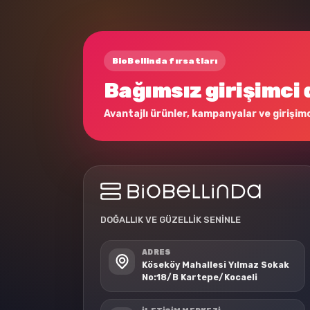
BioBellinda fırsatları
Bağımsız girişimci 
Avantajlı ürünler, kampanyalar ve girişimci
DOĞALLIK VE GÜZELLİK SENİNLE
ADRES
Köseköy Mahallesi Yılmaz Sokak
No:18/B Kartepe/Kocaeli