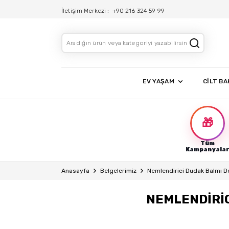
İletişim Merkezi :
+90 216 324 59 99
EV YAŞAM
CİLT BA
🎁
Tüm
Kampanyala
Anasayfa
Belgelerimiz
Nemlendirici Dudak Balmı D
NEMLENDİRİC