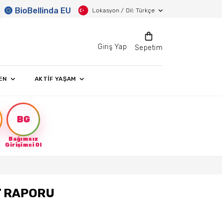
BioBellinda EU
Lokasyon / Dil: Türkçe
Giriş Yap
Sepetim
EN
AKTİF YAŞAM
BG
Bağımsız
Girişimci Ol
T RAPORU