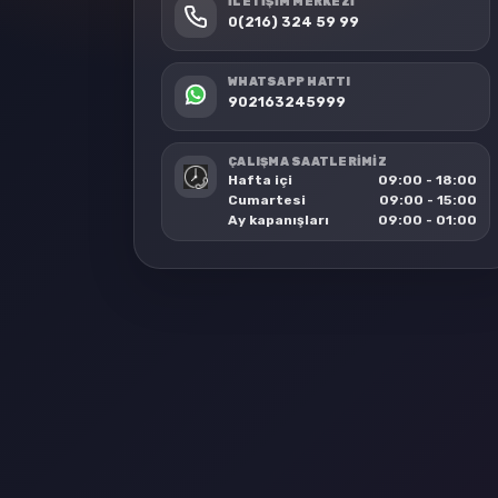
İLETIŞIM MERKEZI
0(216) 324 59 99
WHATSAPP HATTI
902163245999
ÇALIŞMA SAATLERİMİZ
Hafta içi
09:00 - 18:00
Cumartesi
09:00 - 15:00
Ay kapanışları
09:00 - 01:00