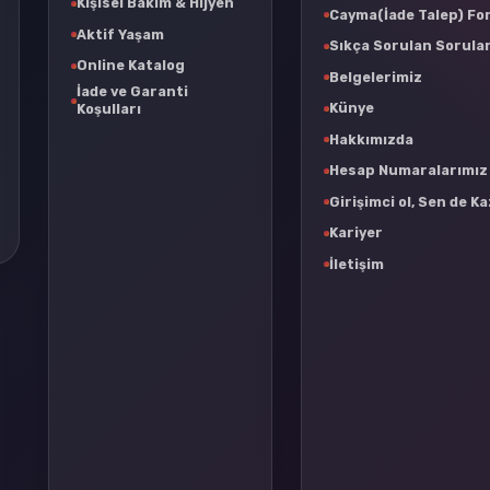
Kişisel Bakım & Hijyen
Cayma(İade Talep) F
Aktif Yaşam
Sıkça Sorulan Sorula
Online Katalog
Belgelerimiz
İade ve Garanti
Künye
Koşulları
Hakkımızda
Hesap Numaralarımız
Girişimci ol, Sen de K
Kariyer
İletişim