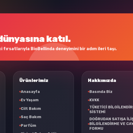
dünyasına katıl.
 fırsatlarıyla BioBellinda deneyimini bir adım ileri taşı.
Ürünlerimiz
Hakkımızda
Anasayfa
Basında Biz
Ev Yaşam
KVKK
TÜKETİCİ BİLGİLENDİ
Cilt Bakım
SİSTEMİ
Saç Bakım
DOĞRUDAN SATIŞA İLİ
BİLGİLENDİRME VE CA
Parfüm
FORMU