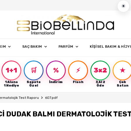
☀
KIM
SAÇ BAKIM
PARFÜM
KİŞİSEL BAKIM & HİJY
1+1
🛒
%
⚡
3×2
★
1 Alana
Sepete
İndirim
Flash
3 Al 2
Çok
r
1 Hediye
Özel
Öde
Satan
ermatolojik Test Raporu
607.pdf
İ DUDAK BALMI DERMATOLOJİK TES