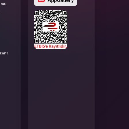
ormu
r
azan!