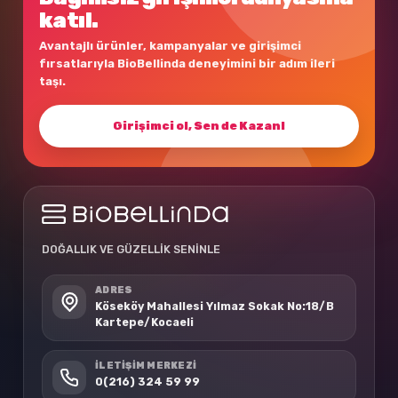
katıl.
Avantajlı ürünler, kampanyalar ve girişimci
fırsatlarıyla BioBellinda deneyimini bir adım ileri
taşı.
Girişimci ol, Sen de Kazan!
DOĞALLIK VE GÜZELLİK SENİNLE
ADRES
Köseköy Mahallesi Yılmaz Sokak No:18/B
Kartepe/Kocaeli
İLETIŞIM MERKEZI
0(216) 324 59 99