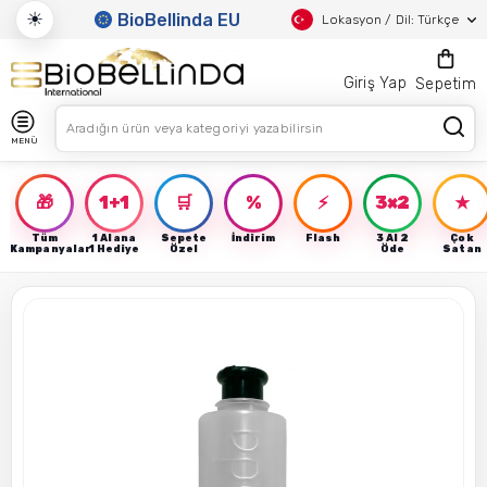
☀
BioBellinda EU
Lokasyon / Dil: Türkçe
Giriş Yap
Sepetim
MENÜ
🎁
1+1
🛒
%
⚡
3×2
★
Tüm
1 Alana
Sepete
İndirim
Flash
3 Al 2
Çok
Kampanyalar
1 Hediye
Özel
Öde
Satan